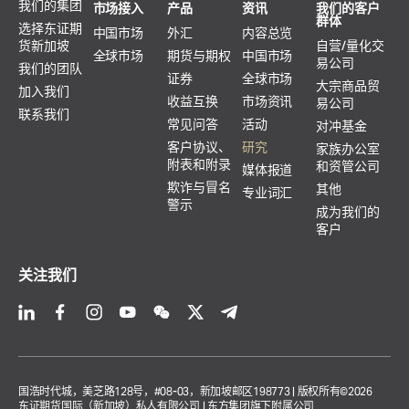
我们的集团
市场接入
产品
资讯
我们的客户
群体
选择东证期
中国市场
外汇
内容总览
货新加坡
自营/量化交
全球市场
期货与期权
中国市场
易公司
我们的团队
证券
全球市场
大宗商品贸
加入我们
收益互换
市场资讯
易公司
联系我们
常见问答
活动
对冲基金
客户协议、
研究
家族办公室
附表和附录
和资管公司
媒体报道
欺诈与冒名
其他
专业词汇
警示
成为我们的
客户
关注我们
国浩时代城，美芝路128号，#08-03，新加坡邮区198773 | 版权所有©2026
东证期货国际（新加坡）私人有限公司 | 东方集团旗下附属公司