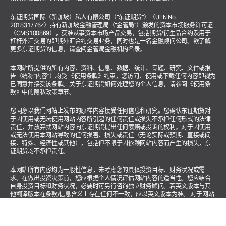
东证期货国际（新加坡）私人有限公司（“东证期货”）（UEN No.
201831776Z）持有新加坡金融管理局（“金管局”）颁发的资本市场服务许可证
（CMS100869），获准从事资本市场产品交易，包括期货/衍生品合约及用于
杠杆外汇交易的即期外汇合约交易业务，同时也是一名金融顾问公司。欲了解
更多东证期货的信息，请查阅
金管局金融机构名录
。
本网站所提供的所有内容、资料、信息、数据、统计、专题、研究、文件或报
告（统称"内容"）均受
《使用条款》
约束，您访问、使用或下载任何内容即视为
已同意并接受该条款。关于东证期货如何处理您的个人信息，请参阅
《使用条
款》
中的隐私政策章节。
您同意以我们网站上发布的原样内容接受任何信息和研究。您确认东证期货对
于因使用或无法使用网站内容所引起的任何责任或损失不承担任何形式的法律
责任，并放弃就网站内容向东证期货提出任何索赔或投诉的权利。对于因使用
或无法使用本网站导致的任何损害、损失或责任（无论实际或预期、直接或间
接、特殊、经济性或其他），包括但不限于因依赖网站内容而产生的损失，东
证期货均不承担责任。
本网站所有内容均为一般性信息，未考虑您的具体投资目标、财务状况或需
求。在做出投资决策前，您应根据个人情况评估网站内容的适当性。您应结合
自身投资目标和财务状况，必要时可另行咨询独立财务顾问。若英文版本与其
他翻译版本在条款/信息含义上存在任何不一致，应以英文版本为准。 对于网站
涉及投资产品或金融服务的相关内容，均适用以下声明："本广告未经新加坡金
融管理局审核。"