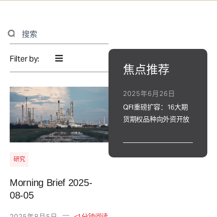
Search
...
Filter by:
焦点推荐
Page
Page
Page
Page
Page
Page
Page
2025年6月26日
QFI重磅扩容：16大期
货期权品种向外资开放
研究
Morning Brief 2025-
08-05
—
2025年8月5日
<1分钟阅读