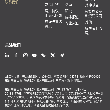
联系我们
常见问答
活动
对冲基金
客户协议、
研究
家族办公室
附表和附录
和资管公司
媒体报道
欺诈与冒名
其他
专业词汇
警示
成为我们的
客户
关注我们
国浩时代城，美芝路128号，#08-03，新加坡邮区198773 | 版权所有©2026
东证期货国际（新加坡）私人有限公司 | 东方集团旗下附属公司
东证期货国际（新加坡）私人有限公司（“东证期货”）（UEN No.
201831776Z）持有新加坡金融管理局（“金管局”）颁发的资本市场服务许可证
（CMS100869），获准从事资本市场产品交易，包括期货/衍生品合约及用于
杠杆外汇交易的即期外汇合约交易业务，同时也是一名金融顾问公司。欲了解
更多东证期货的信息，请查阅
金管局金融机构名录
。