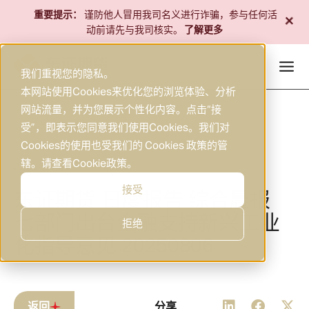
跳
+
重要提示：
谨防他人冒用我司名义进行诈骗，参与任何活
至
动前请先与我司核实。
了解更多
内
容
我们重视您的隐私。
本网站使用Cookies来优化您的浏览体验、分析
网站流量，并为您展示个性化内容。点击“接
受”，即表示您同意我们使用Cookies。我们对
Cookies的使用也受我们的 Cookies 政策的管
辖。请查看
Cookie政策
。
2025年8月6日
研究
|
接受
东证期货 日度报告 综合晨报
七部门出台金融支持新兴工业
拒绝
化指导意见 20250806
返回
分享