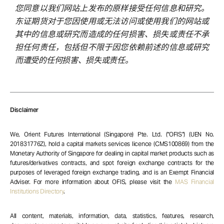
您同意以我们网站上发布的原样接受任何信息和研究。
东证期货对于您因使用或无法访问或使用我们的网站或
其中的信息或研究而造成的任何损害、损失或责任不承
担任何责任，包括但不限于因您依赖前述的信息或研究
而遭受的任何损害、损失或责任。
Disclaimer
We, Orient Futures International (Singapore) Pte. Ltd. (“OFIS”) (UEN No.
201831776Z), hold a capital markets services licence (CMS100869) from the
Monetary Authority of Singapore for dealing in capital market products such as
futures/derivatives contracts, and spot foreign exchange contracts for the
purposes of leveraged foreign exchange trading, and is an Exempt Financial
Adviser. For more information about OFIS, please visit the
MAS Financial
Institutions Directory
.
All content, materials, information, data, statistics, features, research,