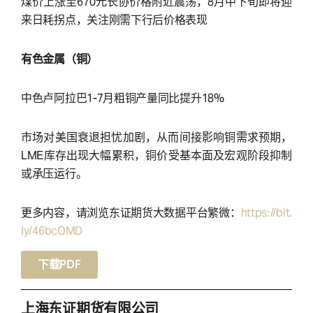
煤价上涨至670元长协价格附近震荡，8月中下旬即将迎
来日耗拐点，关注刚需下行后价格表现
有色金属（铜）
中色卢阿拉巴1-7月粗铜产量同比提升18%
市场对美国衰退担忧加剧，从而间接影响铜需求预期，
LME库存出现大幅累积，铜价受基本面及宏观阶段抑制
或承压运行。
更多内容，请浏览东证期货大数据平台繁微：
https://bit.
ly/46bcOMD
下载PDF
上海东证期货有限公司