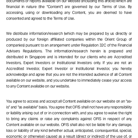
documents or reports available on our website (including this article) which are
financial in nature (the “Content”) are governed by our Terms of Use. By
accessing, using or downloading any Content, you are deemed to have
consented and agreed to the Terms of Use.
We distribute information/research (which may be prepared by us directly or
produced by our foreign affiliated companies within the Orient Group of
companies) pursuant to an arrangement under Regulation 32C of the Financial
Advisers Regulations. The information/research herein is prepared and
distributed in Singapore and is intended for our clients who are Accredited
Investors, Expert Investors or Institutional Investors only. If you are not an
Accredited Investor, Expert Investor or Institutional Investor, you hereby
acknowledge and agree that you are not the intended audience of all Content
available on our website, and you undertake to immediately cease your access
to any Content available on our website.
You agree to access and accept all Content available on our website on an “as-
is” and “as available” basis. You agree that OFIS shall not have any responsibility
or liability arising out of or in connection with, and you agree to waive the right
to bring any claims or raise any complaints against OFIS in respect of any
Content available on our website. OFIS shall also not be liable for any damage,
loss or liability of any kind (whether actual, anticipated, consequential, special,
economic or otherwise) caused as a result (direct or indirect) of the use of, or