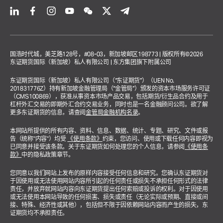
国浩时代城，美芝路128号，#08-03，新加坡邮区198773 | 版权所有©2026
东证期货国际（新加坡）私人有限公司 | 东方集团旗下附属公司
东证期货国际（新加坡）私人有限公司（“东证期货”）（UEN No.
201831776Z）持有新加坡金融管理局（“金管局”）颁发的资本市场服务许可证
（CMS100869），获准从事资本市场产品交易，包括期货/衍生品合约及用于
杠杆外汇交易的即期外汇合约交易业务，同时也是一名金融顾问公司。欲了解
更多东证期货的信息，请查阅
金管局金融机构名录
。
本网站所提供的所有内容、资料、信息、数据、统计、专题、研究、文件或报
告（统称"内容"）均受
《使用条款》
约束，您访问、使用或下载任何内容即视为
已同意并接受该条款。关于东证期货如何处理您的个人信息，请参阅
《使用条
款》
中的隐私政策章节。
您同意以我们网站上发布的原样内容接受任何信息和研究。您确认东证期货对
于因使用或无法使用网站内容所引起的任何责任或损失不承担任何形式的法律
责任，并放弃就网站内容向东证期货提出任何索赔或投诉的权利。对于因使用
或无法使用本网站导致的任何损害、损失或责任（无论实际或预期、直接或间
接、特殊、经济性或其他），包括但不限于因依赖网站内容而产生的损失，东
证期货均不承担责任。