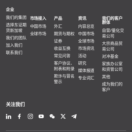
企业
我们的集团
市场接入
产品
资讯
我们的客户
群体
选择东证期
中国市场
外汇
内容总览
货新加坡
自营/量化交
全球市场
期货与期权
中国市场
易公司
我们的团队
证券
全球市场
大宗商品贸
加入我们
收益互换
市场资讯
易公司
联系我们
常见问答
活动
对冲基金
客户协议、
研究
家族办公室
附表和附录
和资管公司
媒体报道
欺诈与冒名
其他
专业词汇
警示
成为我们的
客户
关注我们