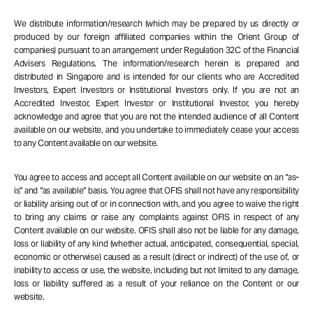
We distribute information/research (which may be prepared by us directly or
produced by our foreign affiliated companies within the Orient Group of
companies) pursuant to an arrangement under Regulation 32C of the Financial
Advisers Regulations. The information/research herein is prepared and
distributed in Singapore and is intended for our clients who are Accredited
Investors, Expert Investors or Institutional Investors only. If you are not an
Accredited Investor, Expert Investor or Institutional Investor, you hereby
acknowledge and agree that you are not the intended audience of all Content
available on our website, and you undertake to immediately cease your access
to any Content available on our website.
You agree to access and accept all Content available on our website on an “as-
is” and “as available” basis. You agree that OFIS shall not have any responsibility
or liability arising out of or in connection with, and you agree to waive the right
to bring any claims or raise any complaints against OFIS in respect of any
Content available on our website. OFIS shall also not be liable for any damage,
loss or liability of any kind (whether actual, anticipated, consequential, special,
economic or otherwise) caused as a result (direct or indirect) of the use of, or
inability to access or use, the website, including but not limited to any damage,
loss or liability suffered as a result of your reliance on the Content or our
website.