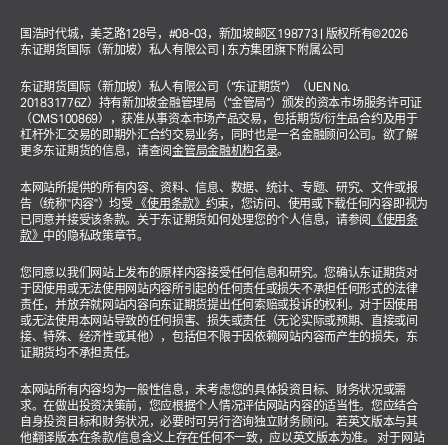
国浩时代城，美芝路128号，#08-03，新加坡邮区198773 | 版权所有©2026
东证期货国际（新加坡）私人有限公司 | 东方集团旗下附属公司
东证期货国际（新加坡）私人有限公司（“东证期货”）（UEN No.
201831776Z）持有新加坡金融管理局（“金管局”）颁发的资本市场服务许可证
（CMS100869），获准从事资本市场产品交易，包括期货/衍生品合约及用于
杠杆外汇交易的即期外汇合约交易业务，同时也是一名金融顾问公司。欲了解
更多东证期货的信息，请查阅
金管局金融机构名录
。
本网站所提供的所有内容、资料、信息、数据、统计、专题、研究、文件或报
告（统称"内容"）均受
《使用条款》
约束，您访问、使用或下载任何内容即视为
已同意并接受该条款。关于东证期货如何处理您的个人信息，请参阅
《使用条
款》
中的隐私政策章节。
您同意以我们网站上发布的原样内容接受任何信息和研究。您确认东证期货对
于因使用或无法使用网站内容所引起的任何责任或损失不承担任何形式的法律
责任，并放弃就网站内容向东证期货提出任何索赔或投诉的权利。对于因使用
或无法使用本网站导致的任何损害、损失或责任（无论实际或预期、直接或间
接、特殊、经济性或其他），包括但不限于因依赖网站内容而产生的损失，东
证期货均不承担责任。
本网站所有内容均为一般性信息，未考虑您的具体投资目标、财务状况或需
求。在做出投资决策前，您应根据个人情况评估网站内容的适当性。您应结合
自身投资目标和财务状况，必要时可另行咨询独立财务顾问。若英文版本与其
他翻译版本在条款/信息含义上存在任何不一致，应以英文版本为准。 对于网站