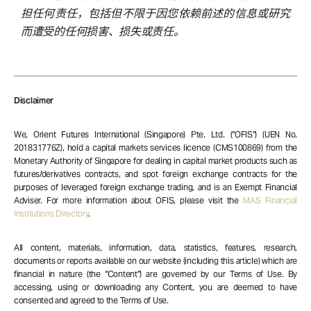
担任何责任，包括但不限于因您依赖前述的信息或研究
而遭受的任何损害、损失或责任。
Disclaimer
We, Orient Futures International (Singapore) Pte. Ltd. (“OFIS”) (UEN No.
201831776Z), hold a capital markets services licence (CMS100869) from the
Monetary Authority of Singapore for dealing in capital market products such as
futures/derivatives contracts, and spot foreign exchange contracts for the
purposes of leveraged foreign exchange trading, and is an Exempt Financial
Adviser. For more information about OFIS, please visit the
MAS Financial
Institutions Directory
.
All content, materials, information, data, statistics, features, research,
documents or reports available on our website (including this article) which are
financial in nature (the “Content”) are governed by our Terms of Use. By
accessing, using or downloading any Content, you are deemed to have
consented and agreed to the Terms of Use.