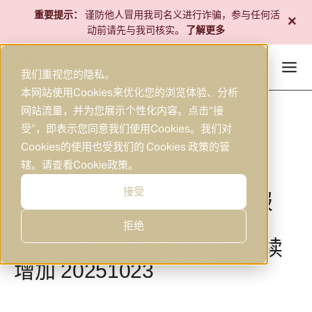
跳
+
重要提示：
谨防他人冒用我司名义进行诈骗，参与任何活
至
动前请先与我司核实。
了解更多
内
容
我们重视您的隐私。
本网站使用Cookies来优化您的浏览体验、分析
网站流量，并为您展示个性化内容。点击“接
受”，即表示您同意我们使用Cookies。我们对
Cookies的使用也受我们的 Cookies 政策的管
辖。请查看
Cookie政策
。
2025年10月23日
研究
|
接受
东证期货 日度报告 综合晨报
欧盟批准对俄罗斯新一轮制
拒绝
裁，巴西新年度大豆产量继续
增加 20251023