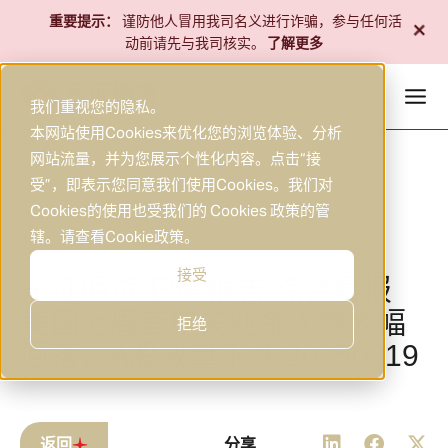
跳
+
重要提示：
谨防他人冒用我司名义进行诈骗，参与任何活
至
动前请先与我司核实。
了解更多
内
容
我们重视您的隐私。
本网站使用Cookies来优化您的浏览体验、分析
网站流量，并为您展示个性化内容。点击“接
受”，即表示您同意我们使用Cookies。我们对
Cookies的使用也受我们的 Cookies 政策的管
辖。请查看
Cookie政策
。
2025年9月19日
研究
|
接受
东证期货 日度报告 综合晨报
美国上周首申失业金人数大幅
拒绝
回落，A股放量下跌 20250919
返回
分享