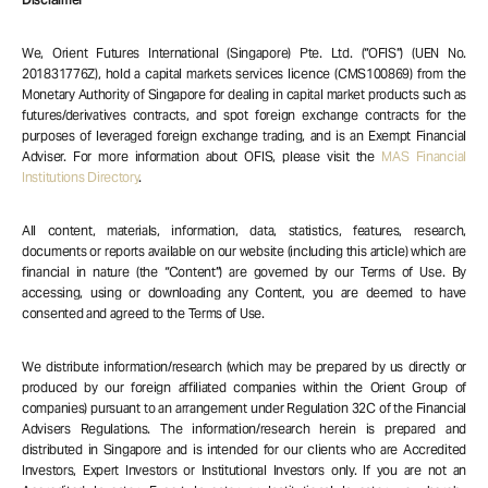
We, Orient Futures International (Singapore) Pte. Ltd. (“OFIS”) (UEN No.
201831776Z), hold a capital markets services licence (CMS100869) from the
Monetary Authority of Singapore for dealing in capital market products such as
futures/derivatives contracts, and spot foreign exchange contracts for the
purposes of leveraged foreign exchange trading, and is an Exempt Financial
Adviser. For more information about OFIS, please visit the
MAS Financial
Institutions Directory
.
All content, materials, information, data, statistics, features, research,
documents or reports available on our website (including this article) which are
financial in nature (the “Content”) are governed by our Terms of Use. By
accessing, using or downloading any Content, you are deemed to have
consented and agreed to the Terms of Use.
We distribute information/research (which may be prepared by us directly or
produced by our foreign affiliated companies within the Orient Group of
companies) pursuant to an arrangement under Regulation 32C of the Financial
Advisers Regulations. The information/research herein is prepared and
distributed in Singapore and is intended for our clients who are Accredited
Investors, Expert Investors or Institutional Investors only. If you are not an