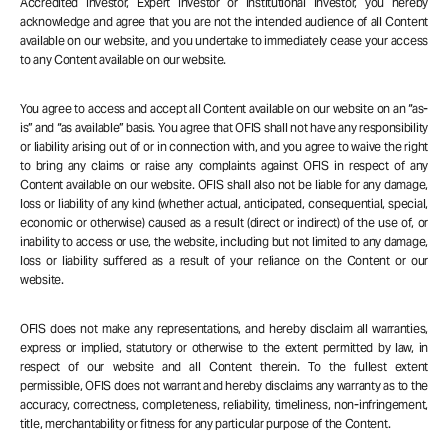
Accredited Investor, Expert Investor or Institutional Investor, you hereby
acknowledge and agree that you are not the intended audience of all Content
available on our website, and you undertake to immediately cease your access
to any Content available on our website.
You agree to access and accept all Content available on our website on an “as-
is” and “as available” basis. You agree that OFIS shall not have any responsibility
or liability arising out of or in connection with, and you agree to waive the right
to bring any claims or raise any complaints against OFIS in respect of any
Content available on our website. OFIS shall also not be liable for any damage,
loss or liability of any kind (whether actual, anticipated, consequential, special,
economic or otherwise) caused as a result (direct or indirect) of the use of, or
inability to access or use, the website, including but not limited to any damage,
loss or liability suffered as a result of your reliance on the Content or our
website.
OFIS does not make any representations, and hereby disclaim all warranties,
express or implied, statutory or otherwise to the extent permitted by law, in
respect of our website and all Content therein. To the fullest extent
permissible, OFIS does not warrant and hereby disclaims any warranty as to the
accuracy, correctness, completeness, reliability, timeliness, non-infringement,
title, merchantability or fitness for any particular purpose of the Content.