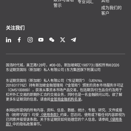
其他
专业词汇
警示
成为我们的
客户
关注我们
国浩时代城，美芝路128号，#08-03，新加坡邮区198773 | 版权所有©2026
东证期货国际（新加坡）私人有限公司 | 东方集团旗下附属公司
东证期货国际（新加坡）私人有限公司（“东证期货”）（UEN No.
201831776Z）持有新加坡金融管理局（“金管局”）颁发的资本市场服务许可证
（CMS100869），获准从事资本市场产品交易，包括期货/衍生品合约及用于
杠杆外汇交易的即期外汇合约交易业务，同时也是一名金融顾问公司。欲了解
更多东证期货的信息，请查阅
金管局金融机构名录
。
本网站所提供的所有内容、资料、信息、数据、统计、专题、研究、文件或报
告（统称"内容"）均受
《使用条款》
约束，您访问、使用或下载任何内容即视为
已同意并接受该条款。关于东证期货如何处理您的个人信息，请参阅
《使用条
款》
中的隐私政策章节。