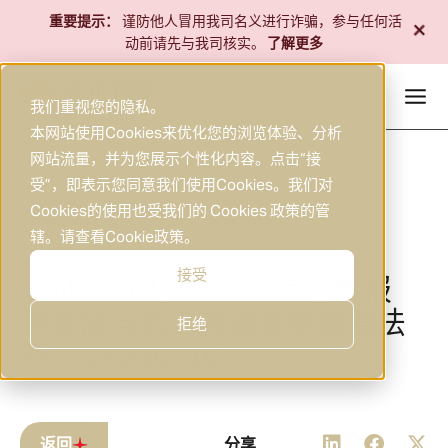
跳
+
重要提示：
谨防他人冒用我司名义进行诈骗，参与任何活
至
动前请先与我司核实。
了解更多
内
容
我们重视您的隐私。
本网站使用Cookies来优化您的浏览体验、分析
网站流量，并为您展示个性化内容。点击“接
受”，即表示您同意我们使用Cookies。我们对
Cookies的使用也受我们的 Cookies 政策的管
辖。请查看
Cookie政策
。
2025年7月10日
研究
|
接受
东证期货 日度报告 综合晨报
美联储与会者对通胀前景看法
拒绝
不一 20250710
返回
分享