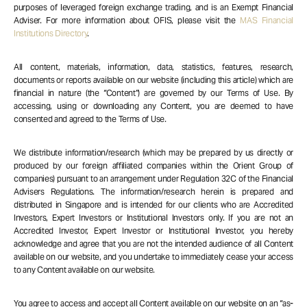
purposes of leveraged foreign exchange trading, and is an Exempt Financial
Adviser. For more information about OFIS, please visit the
MAS Financial
Institutions Directory
.
All content, materials, information, data, statistics, features, research,
documents or reports available on our website (including this article) which are
financial in nature (the “Content”) are governed by our Terms of Use. By
accessing, using or downloading any Content, you are deemed to have
consented and agreed to the Terms of Use.
We distribute information/research (which may be prepared by us directly or
produced by our foreign affiliated companies within the Orient Group of
companies) pursuant to an arrangement under Regulation 32C of the Financial
Advisers Regulations. The information/research herein is prepared and
distributed in Singapore and is intended for our clients who are Accredited
Investors, Expert Investors or Institutional Investors only. If you are not an
Accredited Investor, Expert Investor or Institutional Investor, you hereby
acknowledge and agree that you are not the intended audience of all Content
available on our website, and you undertake to immediately cease your access
to any Content available on our website.
You agree to access and accept all Content available on our website on an “as-