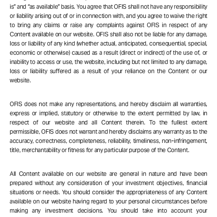
is” and “as available” basis. You agree that OFIS shall not have any responsibility
or liability arising out of or in connection with, and you agree to waive the right
to bring any claims or raise any complaints against OFIS in respect of any
Content available on our website. OFIS shall also not be liable for any damage,
loss or liability of any kind (whether actual, anticipated, consequential, special,
economic or otherwise) caused as a result (direct or indirect) of the use of, or
inability to access or use, the website, including but not limited to any damage,
loss or liability suffered as a result of your reliance on the Content or our
website.
OFIS does not make any representations, and hereby disclaim all warranties,
express or implied, statutory or otherwise to the extent permitted by law, in
respect of our website and all Content therein. To the fullest extent
permissible, OFIS does not warrant and hereby disclaims any warranty as to the
accuracy, correctness, completeness, reliability, timeliness, non-infringement,
title, merchantability or fitness for any particular purpose of the Content.
All Content available on our website are general in nature and have been
prepared without any consideration of your investment objectives, financial
situations or needs. You should consider the appropriateness of any Content
available on our website having regard to your personal circumstances before
making any investment decisions. You should take into account your