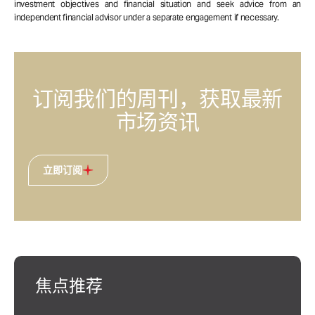
investment objectives and financial situation and seek advice from an
independent financial advisor under a separate engagement if necessary.
订阅我们的周刊，获取最新
市场资讯
立即订阅
焦点推荐