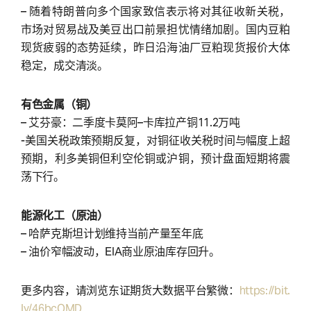
– 随着特朗普向多个国家致信表示将对其征收新关税，
市场对贸易战及美豆出口前景担忧情绪加剧。国内豆粕
现货疲弱的态势延续，昨日沿海油厂豆粕现货报价大体
稳定，成交清淡。
有色金属（铜）
– 艾芬豪：二季度卡莫阿–卡库拉产铜11.2万吨
-美国关税政策预期反复，对铜征收关税时间与幅度上超
预期，利多美铜但利空伦铜或沪铜，预计盘面短期将震
荡下行。
能源化工（原油）
– 哈萨克斯坦计划维持当前产量至年底
– 油价窄幅波动，EIA商业原油库存回升。
更多内容，请浏览东证期货大数据平台繁微：
https://bit.
ly/46bcOMD